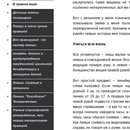
раскупались такие машины не т
В правом мире
особенно непереученных, все же 
Десница левого
полушария
Вот с вязанием у меня поначалу
показывала (мама у меня была
Левши в сексе лучше
перекрученной ниткой. Крючком ж
правшей
рукой» левши, которая мне показа
Все праворукие - по-
Учиться всю жизнь
своему левши
скачать. Анализ и
Все упомянутое – лишь малая ча
предупреждение
левша в повседневной жизни. Вс
трудностей школьной
ведущую правую руку, и левше 
дезадаптации у
большинство вещей правой рукой
леворуких детей
Вот простой предмет – линейк
Левши. Святые и
слева направо). Если левше на
грешники
длиной 3 см, то приходится снач
линию от 20 до 17. А правша пр
Левши. "Кособокое"
левой рукой подвести стрелки ме
Человечество
вверх тормашками – и как-то не 
Ученые опровергают
всегда сначала заводила часы, а 
утверждение, что
пишу, часы обычно снимаю – меша
левши талантливее
Как левше снимать на видеокамер
правшей
справа, не говоря уж о ручке, з