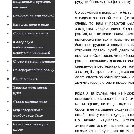
руку, чтобы вылить кофе в чашку.
обществах с культом
насилия
Со временем я поняла, что быть 
Специально для левшей
я сидела за партой слева (кста
слева), то нам с подругой бы
Кто лев, тот и прав
заглядывать через плечо. Когда
Левши изменят мир
руками, многие вещи получаются 
приспосабливаться к тому, что 
К вопросу о
бытовые трудности преодолевать, 
недопустимости
открывая правой рукой дверь х
переучивания левшей
продукты. Со столовыми прибора
руке, я научилась довольно бы
Слово в защиту левшей
сервируют в ресторанах стол тоже
Не переучивайте левшу
за стол, быстро перекладываю вил
долго сидеть за
компьютером
и о
Бюро справок
другую сторону стола и продолжаю
Записки моей левой
руки
Когда я за рулем, мне не нужно
переключаю скорости правой ру
Левый правый мозг
магнитофоне, ни когда надо по
бросить ее на заднее сиденье. П
Мир зазеркалья в
ногой – она у меня ведущая, а п
лондонском Сохо
Но ничего, научилась. Кста
Щепотка соли через
экспериментальную партию авто
плечо
находился на руле (как на бол