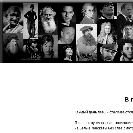
Сайт про л
Обычное меню
Левша. Разве это мы?
В 
Левши. Так кто же мы?
Каждый день левши сталкиваются
Бытие левшей
Животный мир левшей
Я ненавижу слово «чистописание
на белые манжеты без слез смотре
Микро и макро левши