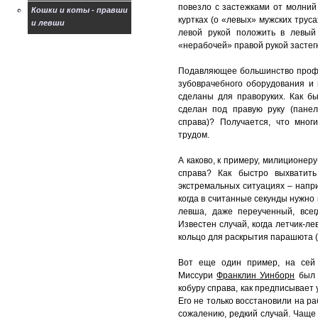
повезло с застежками от молний
Кошки и коты - правши
куртках (о «левых» мужских труса
и левши
левой рукой положить в левый
Магазин для левшей
«нерабочей» правой рукой застегн
Творчество левшей
Подавляющее большинство профе
зубоврачебного оборудования и 
Рассказ Лескова
сделаны для праворуких. Как бы
Левша
сделан под правую руку (пане
Гостевая книга левшей
справа)? Получается, что мно
трудом.
А каково, к примеру, милиционеру
справа? Как быстро выхватить
экстремальных ситуациях – напри
когда в считанные секунды нужно 
левша, даже переученный, всег
Известен случай, когда летчик-ле
кольцо для раскрытия парашюта (
Вот еще один пример, на сей 
Миссури
Франклин Уинборн
был в
кобуру справа, как предписывает 
Его не только восстановили на ра
сожалению, редкий случай. Чаще