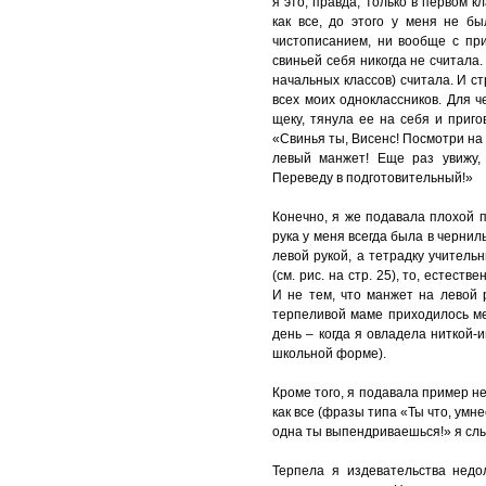
я это, правда, только в первом кл
Левша. Генетические
как все, до этого у меня не б
теории
чистописанием, ни вообще с пр
свиньей себя никогда не считала
Левши. Социальные,
начальных классов) считала. И с
экологические и
всех моих одноклассников. Для ч
техногенные факторы
щеку, тянула ее на себя и приг
«Свинья ты, Висенс! Посмотри на 
Левши. Теория Щита и
левый манжет! Еще раз увижу,
Меча
Переведу в подготовительный!»
Левши. Теории
человеческого
Конечно, я же подавала плохой п
мышления
рука у меня всегда была в чернил
левой рукой, а тетрадку учител
Левши в мире правшей
(см. рис. на стр. 25), то, естес
И не тем, что манжет на левой 
Знаменитые левши
терпеливой маме приходилось ме
Левши. Статистика
день – когда я овладела ниткой-
школьной форме).
Всемирный день
левшей
Кроме того, я подавала пример н
Тесты для левшей
как все (фразы типа «Ты что, умн
одна ты выпендриваешься!» я сл
Ребенок левша
Терпела я издевательства недо
Методические