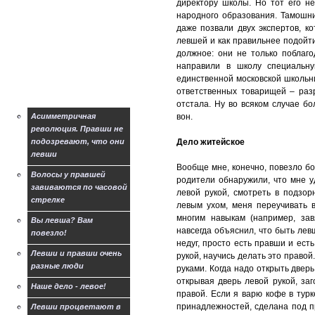
директору школы. Но тот его не
рекомендации по
народного образования. Тамошни
обучению левшей
даже позвали двух экспертов, к
Практическое пособие
левшей и как правильнее подойт
для психологов и
должное: они не только поблаг
родителей:
направили в школу специальну
единственной московской школьн
Другие статьи про
ответственных товарищей – раз
левшей
отстала. Ну во всяком случае б
Асимметричная
вон.
революция. Правши не
подозревают, что они
Дело житейское
левши
Вообще мне, конечно, повезло бо
Волосы у правшей
родители обнаружили, что мне у
завиваются по часовой
левой рукой, смотреть в подзор
стрелке
левым ухом, меня переучивать в
многим навыкам (например, за
Вы левша? Вам
навсегда объяснил, что быть левш
повезло!
недуг, просто есть правши и ест
Левши и правши очень
рукой, научись делать это правой
разные люди
руками. Когда надо открыть дверь
открывая дверь левой рукой, заг
Наше дело - левое!
правой. Если я варю кофе в турк
принадлежностей, сделана под пр
Левши процветают в