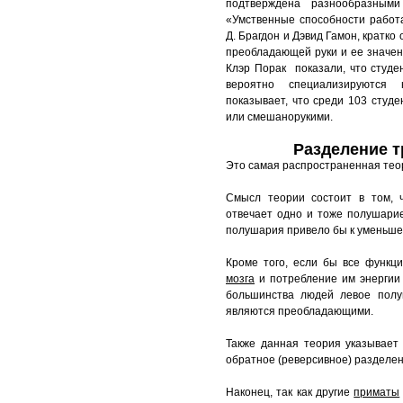
подтверждена разнообразным
рекомендации по
«Умственные способности работ
обучению левшей
Д. Брагдон и Дэвид Гамон, кратко
Практическое пособие
преобладающей руки и ее значен
для психологов и
Клэр Порак показали, что студ
родителей:
вероятно специализируются 
показывает, что среди 103 студе
Другие статьи про
или смешанорукими.
левшей
Разделение 
Магазин для левшей
Это самая распространенная тео
Творчество левшей
Смысл теории состоит в том, ч
Рассказ Лескова
отвечает одно и тоже полушарие
Левша
полушария привело бы к уменьш
Гостевая книга левшей
Кроме того, если бы все функц
мозга
и потребление им энергии 
большинства людей левое полу
являются преобладающими.
Также данная теория указывает
обратное (реверсивное) разделен
Наконец, так как другие
приматы