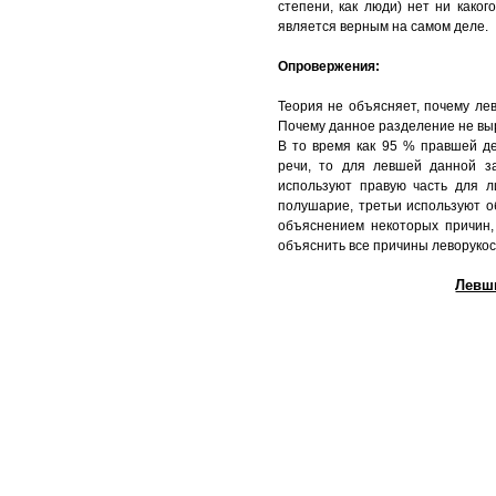
степени, как люди) нет ни како
является верным на самом деле.
Опровержения:
Теория не объясняет, почему ле
Почему данное разделение не выр
В то время как 95 % правшей де
речи, то для левшей данной з
используют правую часть для ли
полушарие, третьи используют о
объяснением некоторых причин,
объяснить все причины леворукос
Левш