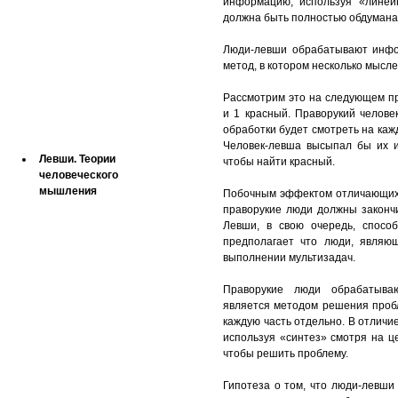
информацию, используя «линей
Левша. Генетические
должна быть полностью обдумана
теории
Люди-левши обрабатывают инфо
Левши. Социальные,
метод, в котором несколько мысл
экологические и
техногенные факторы
Рассмотрим это на следующем пр
и 1 красный. Праворукий челове
Левши. Теория Щита и
обработки будет смотреть на каж
Меча
Человек-левша высыпал бы их и
Левши. Теории
чтобы найти красный.
человеческого
мышления
Побочным эффектом отличающихся
праворукие люди должны закончи
Левши в мире правшей
Левши, в свою очередь, спосо
предполагает что люди, являю
Знаменитые левши
выполнении мультизадач.
Левши. Статистика
Праворукие люди обрабатыва
Всемирный день
является методом решения проб
левшей
каждую часть отдельно. В отлич
Тесты для левшей
используя «синтез» смотря на ц
чтобы решить проблему.
Ребенок левша
Гипотеза о том, что люди-левш
Методические