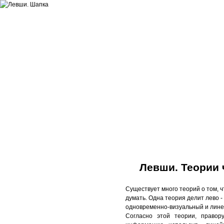
Сайт про л
Обычное меню
Левша. Разве это мы?
Левши. Теории
Левши. Так кто же мы?
Существует много теорий о том, 
Бытие левшей
думать. Одна теория делит лево -
Животный мир левшей
одновременно-визуальный и лин
Согласно этой теории, право
Микро и макро левши