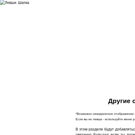
Сайт про л
Обычное меню
Левша. Разве это мы?
Другие 
Левши. Так кто же мы?
*Возможно некорректное отображение в
Бытие левшей
Если вы не левша - используйте меню 
Животный мир левшей
В этом разделе будут добавлятьс
Микро и макро левши
связанно. Буду рад, если ты, пос