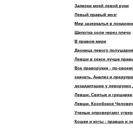
рекомендации по
Записки моей левой руки
обучению левшей
Левый правый мозг
Практическое пособие
для психологов и
Мир зазеркалья в лондонс
родителей:
Щепотка соли через плечо
Другие статьи про
левшей
В правом мире
Магазин для левшей
Десница левого полушари
Творчество левшей
Левши в сексе лучше прав
Рассказ Лескова
Все праворукие - по-своем
Левша
скачать. Анализ и предуп
Гостевая книга левшей
дезадаптации у леворуких 
Левши. Святые и грешники
Левши. Кособокое Челове
Ученые опровергают утвер
Кошки и коты - правши и 