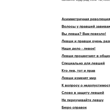
Левша. Генетические
теории
Левши. Социальные,
Асимметричная революция.
экологические и
техногенные факторы
Волосы у правшей завиваю
Левши. Теория Щита и
Вы левша? Вам повезло!
Меча
Левши и правши очень ра
Левши. Теории
Наше дело - левое!
человеческого
мышления
Левши процветают в общес
Левши в мире правшей
Специально для левшей
Знаменитые левши
Кто лев, тот и прав
Левши. Статистика
Левши изменят мир
Всемирный день
К вопросу о недопустимос
левшей
Слово в защиту левшей
Тесты для левшей
Не переучивайте левшу
Ребенок левша
Методические
Бюро справок