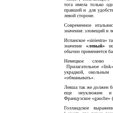
тога имела только од
правшей и для удобст
левой стороне.
Современное итальянс
значения: зловещий и л
Испанское «siniestra» т
значение
«левый»
исп
обычно применяется бас
Немецкое слово «l
Прилагательное «link»
украдкой, окольным
«обманывать».
Левша так же должен б
еще неуклюжим и 
Французское «gauche» (
Голландское выражен