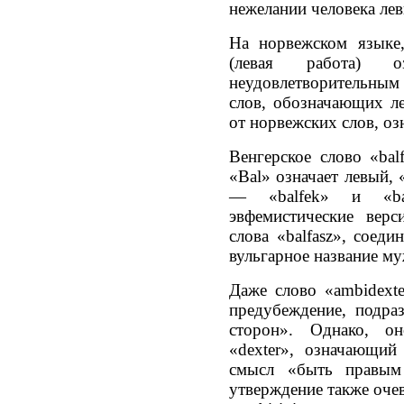
нежелании человека ле
На норвежском языке,
(левая работа) оз
неудовлетворительным 
слов, обозначающих л
от норвежских слов, о
Венгерское слово «balf
«Bal» означает левый, 
— «balfek» и «b
эвфемистические верс
слова «balfasz», соед
вульгарное название му
Даже слово «ambidexte
предубеждение, подра
сторон». Однако, о
«dexter», означающий
смысл «быть правым
утверждение также оче