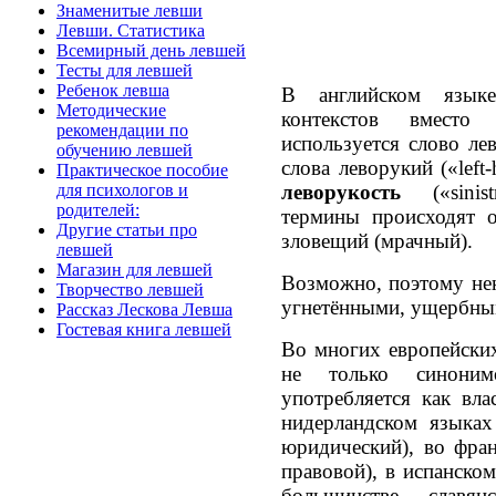
Знаменитые левши
Левши. Статистика
Всемирный день левшей
Тесты для левшей
Ребенок левша
В английском языке
Методические
контекстов вмест
рекомендации по
используется слово лево
обучению левшей
слова леворукий («left
Практическое пособие
леворукость
(«sinist
для психологов и
родителей:
термины происходят о
Другие статьи про
зловещий (мрачный).
левшей
Магазин для левшей
Возможно, поэтому не
Творчество левшей
угнетёнными, ущербным
Рассказ Лескова Левша
Гостевая книга левшей
Во многих европейских
не только синоним
употребляется как вл
нидерландском языках 
юридический), во фран
правовой), в испанском
большинстве славя