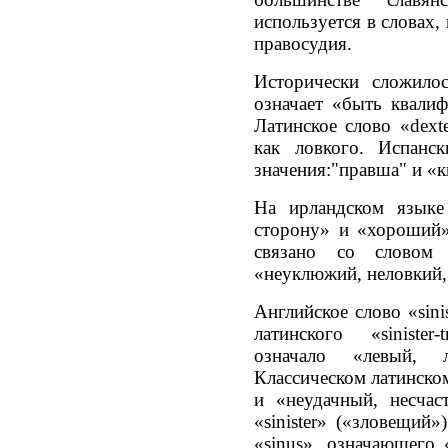
используется в словах,
правосудия.
Исторически сложило
означает «быть квали
Латинское слово «dext
как ловкого. Испанск
значения:"правша" и «
На ирландском языке
сторону» и «хороший»,
связано со словом 
«неуклюжий, неловкий,
Английское слово «sini
латинского «sinister
означало «левый, 
Классическом латинском
и «неудачный, несчас
«sinister» («зловещий»
«sinus», означающего