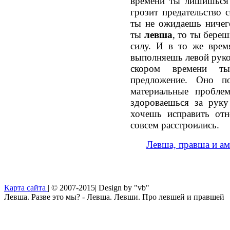
времени ты лишишься 
грозит предательство 
ты не ожидаешь ничего
ты
левша
, то ты береш
силу. И в то же врем
выполняешь левой руко
скором времени т
предложение. Оно п
материальные пробле
здороваешься за рук
хочешь исправить отн
совсем расстроились.
Левша, правша и ам
Карта сайта
| © 2007-2015| Design by "vb"
Левша. Разве это мы? - Левша. Левши. Про левшей и правшей