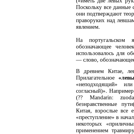
(«иметь две левых ру
Поскольку все данные 
они подтверждают теор
праворуких над левша
явлением.
На португальском я
обозначающее человек
использовалось для о
— слово, обозначающе
В древнем Китае, лев
Прилагательное
«лев
«неподходящий» ил
согласный)». Например
(?? Mandarin: zuod
безнравственные пути
Китая, взрослые все 
«преступление» в начал
некоторых «приличны
применением травмир