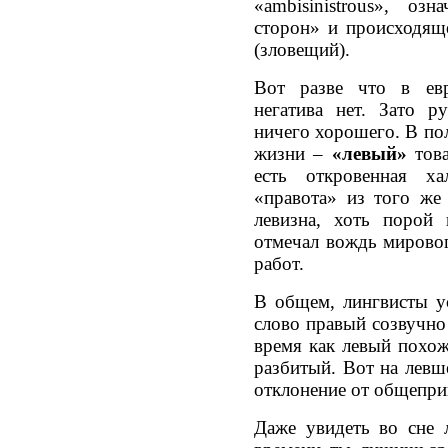
«ambisinistrous», о
сторон» и происходяще
(зловещий).
Вот разве что в ев
негатива нет. Зато р
ничего хорошего. В поли
жизни –
«левый»
това
есть откровенная х
«правота» из того же
левизна, хоть порой 
отмечал вождь мировог
работ.
В общем, лингвисты у
слово правый созвучно
время как левый похож
разбитый. Вот на левше
отклонение от общепри
Даже увидеть во сне 