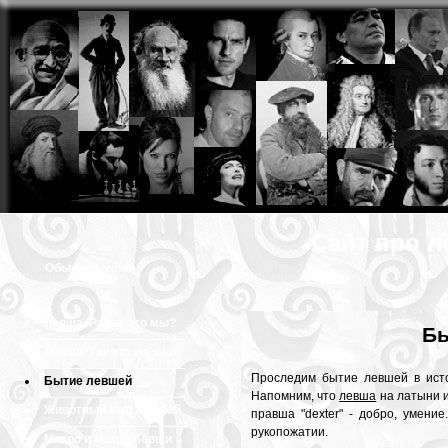
Сайт про л
Обычное меню
Левша. Разве это мы?
Б
Левши. Так кто же мы?
Проследим бытие левшей в ист
Бытие левшей
Напомним, что
левша
на латыни им
Животный мир левшей
правша "dexter" - добро, умени
рукопожатии.
Микро и макро левши