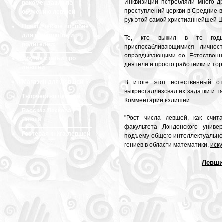
Инквизиции потребляли много д
рекомендации по
преступлений церкви в Средние ве
обучению левшей
рук этой самой христианнейшей 
Практическое пособие
для психологов и
Те, кто выжил в те годы
родителей:
приспосабливающимися личнос
оправдывающими ее. Естественн
Другие статьи про
деятели и просто работники и тор
левшей
Магазин для левшей
В итоге этот естественный от
выкристаллизовал их задатки и та
Творчество левшей
Комментарии излишни.
Рассказ Лескова
"Рост числа левшей, как счита
Левша
факультета Лондонского униве
Гостевая книга левшей
подъему общего интеллектуально
гениев в области математики,
иск
Левши