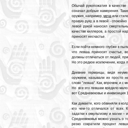
Левша. Генетические
Обычай рукопожатия в качестве
теории
означал добрые намерения. Таким
оружия, например,
меча
или стиле
Левши. Социальные,
правую руку, а в левой - спокойн
экологические и
левой рукой наносил смертельн
техногенные факторы
качестве киллеров, а простой на
приносят несчастье.
Левши. Теория Щита и
Меча
Если пойти немного глубже в пыль
Левши. Теории
что левша приносит счастье, во
человеческого
должны отличаться от людей, при
мышления
Но это редкое исключение, когда
Левши в мире правшей
Древние германцы, видя неум
оружием, называли их просто не
Знаменитые левши
слово "левша". Как, впрочем, и с м
Левши. Статистика
Но все это левшам вредило мало: 
вот Средневековье и инквизиция 
Всемирный день
левшей
Как думаете, кого обвиняли в кол
Тесты для левшей
кто чем-то отличался от всех.
задатки к оккультизму и магии – 
Ребенок левша
Средневековья можно узнать о то
резко сократили процент лев
Методические