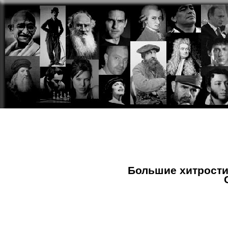
Сайт про л
Обычное меню
Левша. Разве это мы?
Большие хитрости
Левши. Так кто же мы?
Бытие левшей
Животный мир левшей
Микро и макро левши