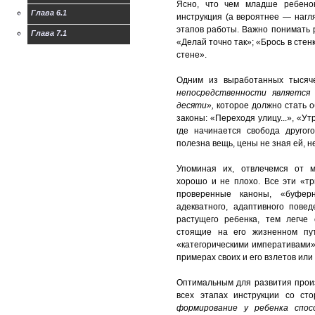
Ясно, что чем младше ребено
Глава 6.1
инструкция (а вероятнее — нагл
этапов работы. Важно понимать 
Глава 7.1
«Делай точно так»; «Брось в стен
Другие статьи про
стене».
левшей
Одним из выработанных тыся
Магазин для левшей
непосредственности является
десяти»,
которое должно стать 
Творчество левшей
законы: «Переходя улицу...», «Ут
Рассказ Лескова
где начинается свобода другог
Левша
полезна вещь, цены не зная ей, нев
Гостевая книга левшей
Упоминая их, отвлечемся от м
хорошо и не плохо. Все эти «т
проверенные каноны, «буфер
адекватного, адаптивного пове
растущего ребенка, тем легче
стоящие на его жизненном пут
«категорическими императивами»,
примерах своих и его взлетов или
Оптимальным для развития прои
всех этапах инструкции со ст
формирование у ребенка спос