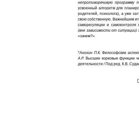
непротиворечивую программу п
усвоенный алгоритм для планиро
родителей, психолога), а уже з
свою собственную. Важнейшим ит
саморегуляции и самоконтроля
(вне зависимости от ситуации) 
«зачем?».
*Анохин П.К.
Философские аспект
А.Р.
Высшие корковые функции че
деятельности / Под ред. К.В. Судак