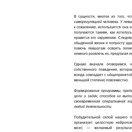
Левша. Генетические
теории
В сущности, многое из того, 
Левши. Социальные,
саморегуляцией
человека. У левш
экологические и
к сожалению, используется она н
техногенные факторы
получаются такими, как хотелос
нравится его окружению. Следов
Левши. Теория Щита и
обыденной жизни и попросту ада
Меча
помочь левшатам освоить логи
Левши. Теории
немного развлечь их, предлагая н
человеческого
мышления
Однако вначале оговоримся, ч
собственного поведения, котора
Левши в мире правшей
всегда совпадает с общепринятой
меньшей степени) повсеместно.
Знаменитые левши
Левши. Статистика
Формирование программы, пред
цели и задач, способов их вып
Всемирный день
своевременная оперативная к
левшей
любой деятельности.
Тесты для левшей
Побудительной силой нашего п
Ребенок левша
организует целостную нейропси
мозг) — желаемый результат
Методические