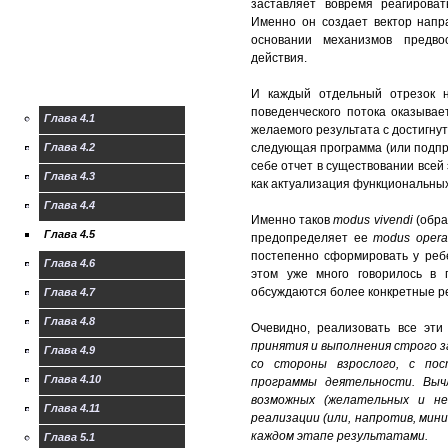
заставляет вовремя реагирова
рекомендации по
Именно он создает вектор напр
обучению левшей
основании механизмов предво
Практическое пособие
действия.
для психологов и
родителей:
И каждый отдельный отрезок н
поведенческого потока оказывае
Глава 4.1
желаемого результата с достигнут
Глава 4.2
следующая программа (или подпрог
себе отчет в существовании всей
Глава 4.3
как актуализация функциональных с
Глава 4.4
Именно таков
тоdus vivendi
(обра
Глава 4.5
предопределяет ее
тоdus ореr
постепенно сформировать у ребе
Глава 4.6
этом уже много говорилось в 
обсуждаются более конкретные р
Глава 4.7
Глава 4.8
Очевидно, реализовать все эт
принятия и выполнения строго з
Глава 4.9
со стороны взрослого, с по
Глава 4.10
программы деятельности. Выч
возможных (желательных и не 
Глава 4.11
реализации (или, напротив, мин
каждом этапе результатами.
Глава 5.1