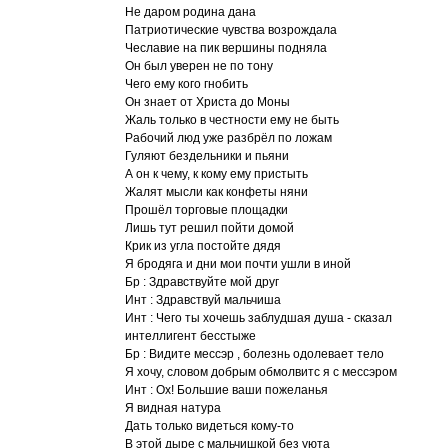
Не даром родина дана
Патриотические чувства возрождала
Чеславие на пик вершины подняла
Он был уверен не по тону
Чего ему кого гнобить
Он знает от Христа до Моны
Жаль только в честности ему не быть
Рабочий люд уже разбрёл по ложам
Гуляют бездельники и пьяни
А он к чему, к кому ему пристыть
Жалят мысли как конфеты няни
Прошёл торговые площадки
Лишь тут решил пойти домой
Крик из угла постойте дядя
Я бродяга и дни мои почти ушли в иной
Бр : Здравствуйте мой друг
Инт : Здравствуй мальчиша
Инт : Чего ты хочешь заблудшая душа - сказал
интеллигент бесстыже
Бр : Видите мeссэр , болезнь одолевает тело
Я хочу, словом добрым обмолвитс я с мeссэром
Инт : Ох! Большие ваши пожеланья
Я видная натура
Дать только видеться кому-то
В этой дыре с мальчишкой без уюта