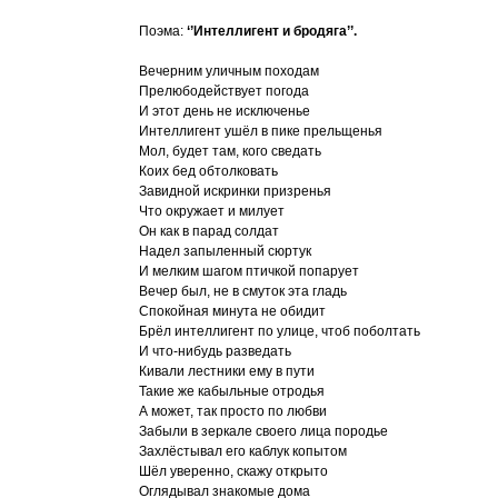
Поэма:
‘’Интеллигент и бродяга’’.
Вечерним уличным походам
Прелюбодействует погода
И этот день не исключенье
Интеллигент ушёл в пике прельщенья
Мол, будет там, кого сведать
Коих бед обтолковать
Завидной искринки призренья
Что окружает и милует
Он как в парад солдат
Надел запыленный сюртук
И мелким шагом птичкой попарует
Вечер был, не в смуток эта гладь
Спокойная минута не обидит
Брёл интеллигент по улице, чтоб поболтать
И что-нибудь разведать
Кивали лестники ему в пути
Такие же кабыльные отродья
А может, так просто по любви
Забыли в зеркале своего лица породье
Захлёстывал его каблук копытом
Шёл уверенно, скажу открыто
Оглядывал знакомые дома