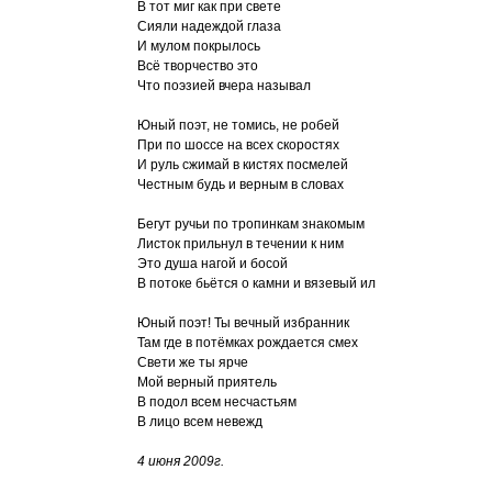
В тот миг как при свете
Сияли надеждой глаза
И мулом покрылось
Всё творчество это
Что поэзией вчера называл
Юный поэт, не томись, не робей
При по шоссе на всех скоростях
И руль сжимай в кистях посмелей
Честным будь и верным в словах
Бегут ручьи по тропинкам знакомым
Листок прильнул в течении к ним
Это душа нагой и босой
В потоке бьётся о камни и вязевый ил
Юный поэт! Ты вечный избранник
Там где в потёмках рождается смех
Свети же ты ярче
Мой верный приятель
В подол всем несчастьям
В лицо всем невежд
4 июня 2009г.