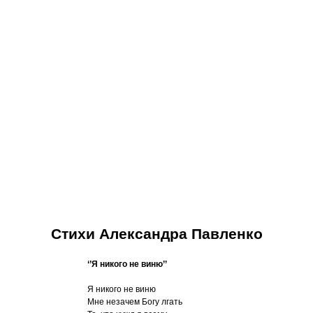
Сайт про левшей и для левшей
Стихи Александра Павленко
‘’Я никого не виню’’
Я никого не виню
Мне незачем Богу лгать