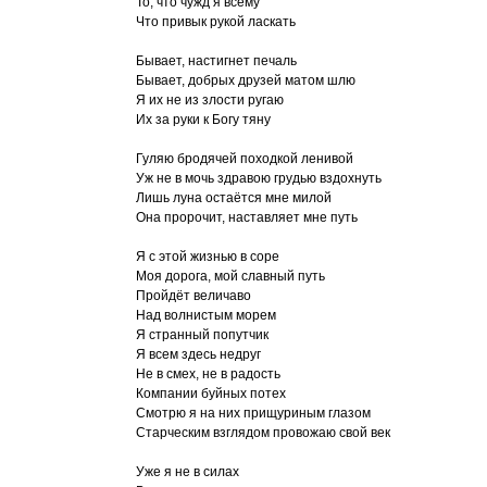
То, что чужд я всему
Что привык рукой ласкать
Бывает, настигнет печаль
Бывает, добрых друзей матом шлю
Я их не из злости ругаю
Их за руки к Богу тяну
Гуляю бродячей походкой ленивой
Уж не в мочь здравою грудью вздохнуть
Лишь луна остаётся мне милой
Она пророчит, наставляет мне путь
Я с этой жизнью в соре
Моя дорога, мой славный путь
Пройдёт величаво
Над волнистым морем
Я странный попутчик
Я всем здесь недруг
Не в смех, не в радость
Компании буйных потех
Смотрю я на них прищуриным глазом
Старческим взглядом провожаю свой век
Уже я не в силах