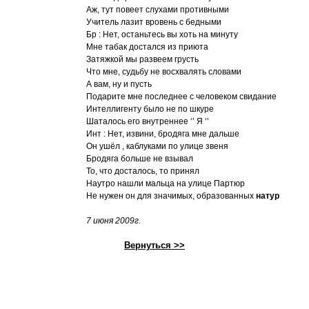
Аж, тут повеет слухами противными
Учитель лазит вровень с бедными
Бр : Нет, останьтесь вы хоть на минуту
Мне табак достался из приюта
Затяжкой мы развеем грусть
Что мне, судьбу не восхвалять словами
А вам, ну и пусть
Подарите мне последнее с человеком свидание
Интеллигенту было не по шкуре
Шаталось его внутреннее ‘’ Я ‘’
Инт : Нет, извини, бродяга мне дальше
Он ушёл , каблуками по улице звеня
Бродяга больше не взывал
То, что досталось, то принял
Наутро нашли мальца на улице Партюр
Не нужен он для значимых, образованных
натур
7 июня 2009г.
Вернуться >>