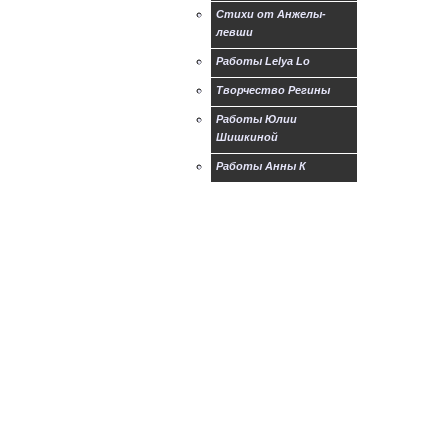
Стихи от Анжелы-
левши
Работы Lelya Lo
Творчество Регины
Работы Юлии
Шишкиной
Работы Анны К
Рассказ Лескова
Левша
Гостевая книга левшей