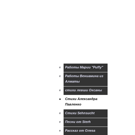
рекомендации по
обучению левшей
Практическое пособие
для психологов и
родителей:
Другие статьи про
левшей
Магазин для левшей
Творчество левшей
Работы Марии "Puffy"
Работы Вениамина из
Алматы
стихи левши Оксаны
Стихи Александра
Павленко
Стихи Sehnsucht
Песни от Sterh
Рассказ от Олега