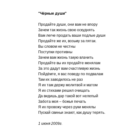
"Чёрные души"
Продайте души, они вам не впору
Зачем так жизнь свою оскуднять
Вам легче продать ваши подлые души
Продайте же их, возьму за пятак.
Вы словом не честны
Поступки противны
Зачем вам жизнь такую влачить
Продайте вы их продайте менялам
За это дадут вам счастливую жизнь
Пойдёмте, я вас поведу по подвалам
Там их заводилось не раз
Я их там держу молитвой и матом
Я их стихами решил очищать
Да видишь дар такой вот нелепый
Забота моя – божья печать
Я их провожу через руки менялы
Пускай свиньи знают, как душу терять.
1 июня 2009г.