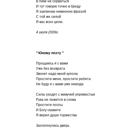
В пике не сорваться
И тут говорю точно в бреду
Я заклинаю невинною фразой
С той же силой
Я вас всех ценю.
4 июля 2009г.
‘’ Юному поэту ’’
Прощаюсь я с вами
Уже без возврата
Звонят надо мной купола
Простите меня, простите ребята
Не буду я c вами уже никогда
Силы уходят с живучей упрямостью
Рука не ложится в слова
Простите поэты
И Богу скажите
Я верил души торжества
Захлопнулась дверь