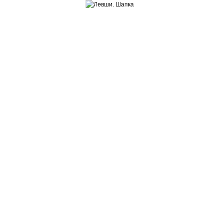
Обычное меню
Левша. Разве это мы?
Левши. Так кто же мы?
Бытие левшей
Животный мир левшей
Микро и макро левши