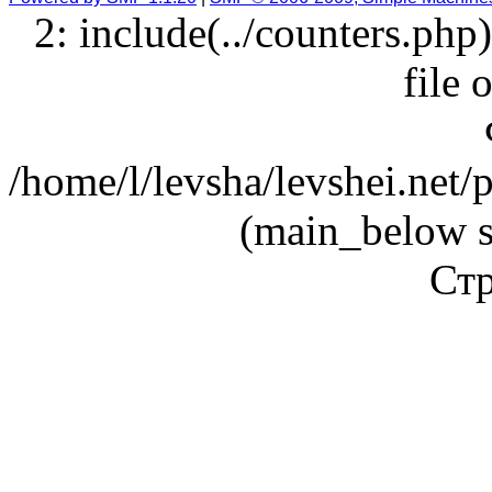
2: include(../counters.php
file 
/home/l/levsha/levshei.net
(main_below s
Стр