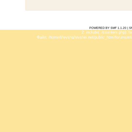
POWERED BY SMF 1.1.20
|
S
2: include(../counters.php): f
Файл: /home/l/levsha/levshei.net/public_html/forumsmf