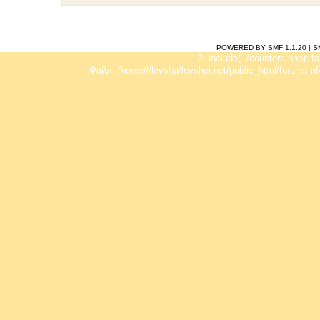
POWERED BY SMF 1.1.20
|
S
2: include(../counters.php): f
Файл: /home/l/levsha/levshei.net/public_html/forumsmf