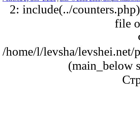
2: include(../counters.php
file 
/home/l/levsha/levshei.net
(main_below s
Стр