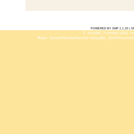
POWERED BY SMF 1.1.20
|
S
2: include(../counters.php): f
Файл: /home/l/levsha/levshei.net/public_html/forumsmf