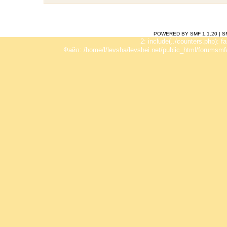
POWERED BY SMF 1.1.20
|
S
2: include(../counters.php): f
Файл: /home/l/levsha/levshei.net/public_html/forumsmf