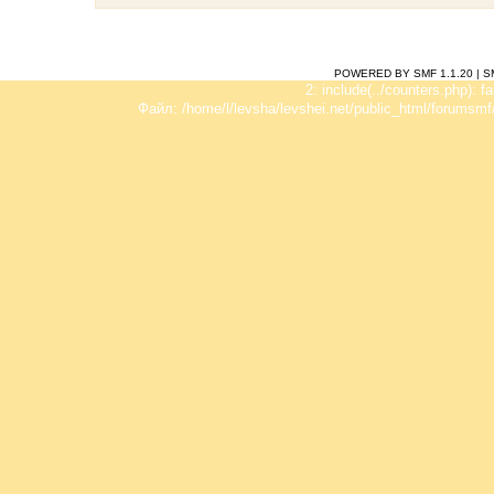
POWERED BY SMF 1.1.20
|
S
2: include(../counters.php): f
Файл: /home/l/levsha/levshei.net/public_html/forumsmf