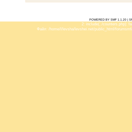
POWERED BY SMF 1.1.20
|
S
2: include(../counters.php): f
Файл: /home/l/levsha/levshei.net/public_html/forumsmf