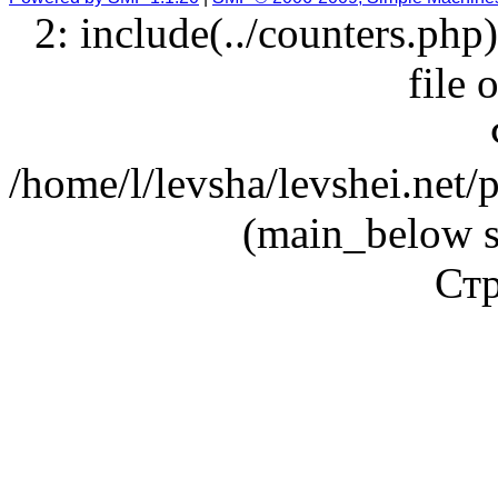
2: include(../counters.php
file 
/home/l/levsha/levshei.net
(main_below s
Стр