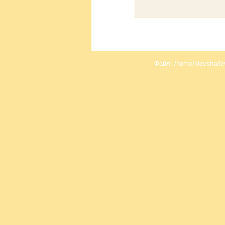
Файл: /home/l/levsha/le