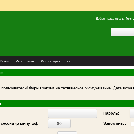
Добро пожаловать,
Гост
Войти
Регистрация
Фотогалерея
Чат
ие
пользователи! Форум закрыт на техническое обслуживание. Дата возоб
а
Пароль:
сессии (в минутах):
Запомнить: