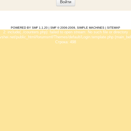
POWERED BY SMF 1.1.20
|
SMF © 2006-2009, SIMPLE MACHINES
|
SITEMAP
2: include(../counters.php): failed to open stream: No such file or directory
vshei.net/public_html/forumsmf/Themes/default/Login.template.php (main_bel
Строка: 498