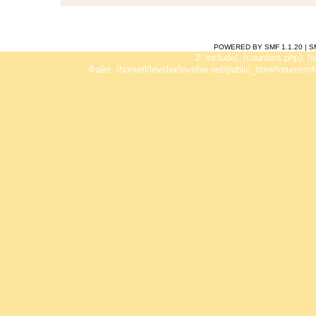
POWERED BY SMF 1.1.20
|
S
2: include(../counters.php): f
Файл: /home/l/levsha/levshei.net/public_html/forumsmf