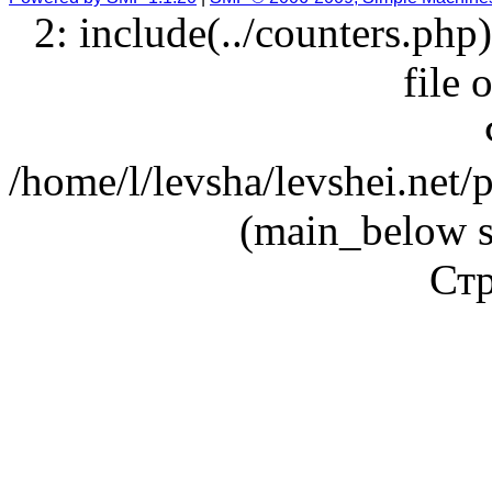
2: include(../counters.php
file 
/home/l/levsha/levshei.net
(main_below s
Стр