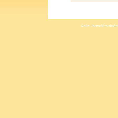
Файл: /home/l/levsha/le