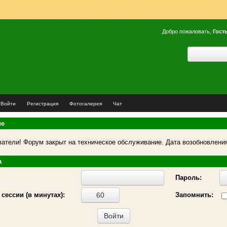
Добро пожаловать,
Гост
Войти
Регистрация
Фотогалерея
Чат
ие
атели! Форум закрыт на техническое обслуживание. Дата возобновления
а
Пароль:
сессии (в минутах):
Запомнить: