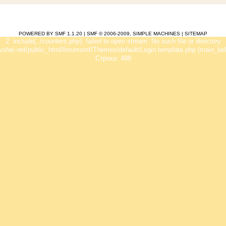
POWERED BY SMF 1.1.20
|
SMF © 2006-2009, SIMPLE MACHINES
|
SITEMAP
2: include(../counters.php): failed to open stream: No such file or directory
vshei.net/public_html/forumsmf/Themes/default/Login.template.php (main_bel
Строка: 498