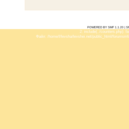
POWERED BY SMF 1.1.20
|
S
2: include(../counters.php): f
Файл: /home/l/levsha/levshei.net/public_html/forumsmf