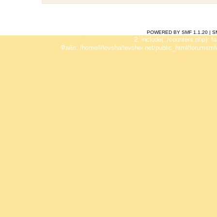
POWERED BY SMF 1.1.20
|
S
2: include(../counters.php): f
Файл: /home/l/levsha/levshei.net/public_html/forumsmf