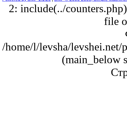
2: include(../counters.php
file 
/home/l/levsha/levshei.net
(main_below s
Стр