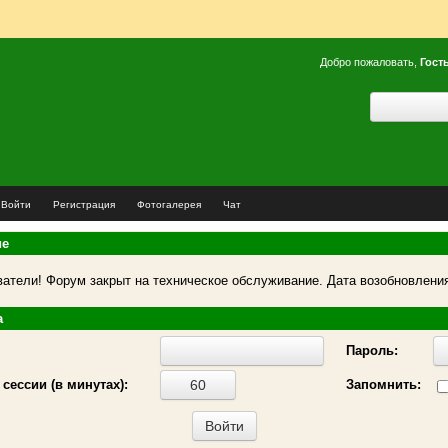
Добро пожаловать,
Гост
Войти
Регистрация
Фотогалерея
Чат
ие
атели! Форум закрыт на техническое обслуживание. Дата возобновления
а
Пароль:
сессии (в минутах):
Запомнить: