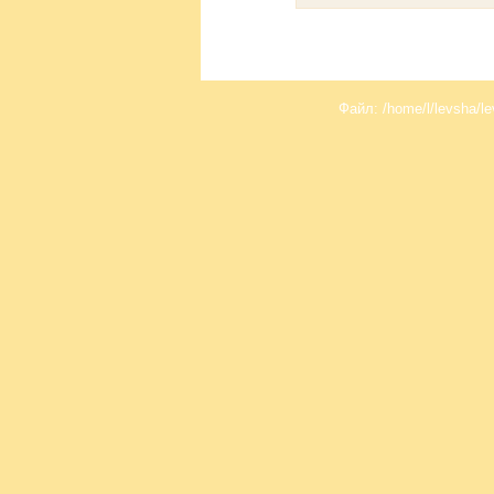
Файл: /home/l/levsha/le