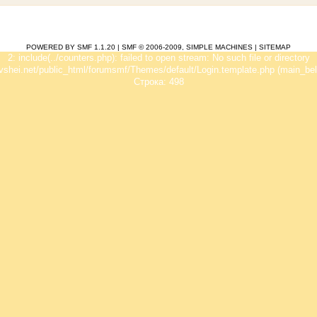
POWERED BY SMF 1.1.20
|
SMF © 2006-2009, SIMPLE MACHINES
|
SITEMAP
2: include(../counters.php): failed to open stream: No such file or directory
vshei.net/public_html/forumsmf/Themes/default/Login.template.php (main_bel
Строка: 498