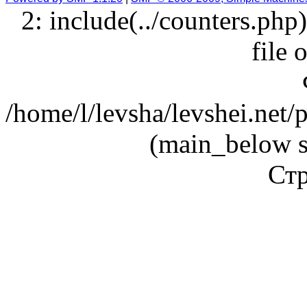
2: include(../counters.php
file 
/home/l/levsha/levshei.net
(main_below s
Стр