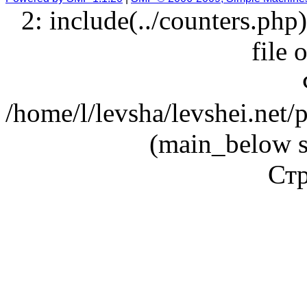
2: include(../counters.php
file 
/home/l/levsha/levshei.net
(main_below s
Стр