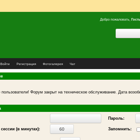
Добро пожаловать,
Гост
Войти
Регистрация
Фотогалерея
Чат
ие
пользователи! Форум закрыт на техническое обслуживание. Дата возоб
а
Пароль:
сессии (в минутах):
Запомнить: