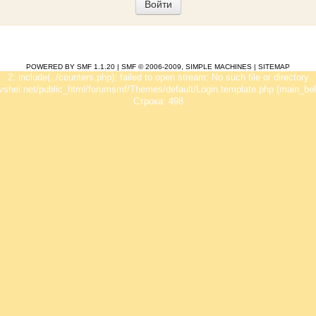
POWERED BY SMF 1.1.20
|
SMF © 2006-2009, SIMPLE MACHINES
|
SITEMAP
2: include(../counters.php): failed to open stream: No such file or directory
vshei.net/public_html/forumsmf/Themes/default/Login.template.php (main_bel
Строка: 498