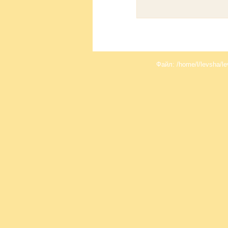
Файл: /home/l/levsha/le