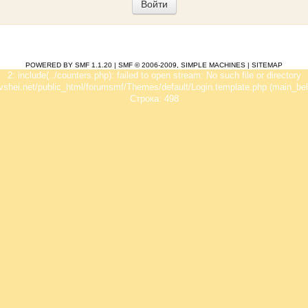
POWERED BY SMF 1.1.20
|
SMF © 2006-2009, SIMPLE MACHINES
|
SITEMAP
2: include(../counters.php): failed to open stream: No such file or directory
vshei.net/public_html/forumsmf/Themes/default/Login.template.php (main_bel
Строка: 498