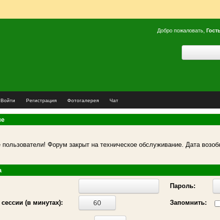
Добро пожаловать,
Гост
Войти
Регистрация
Фотогалерея
Чат
ие
пользователи! Форум закрыт на техническое обслуживание. Дата возоб
а
Пароль:
сессии (в минутах):
Запомнить: