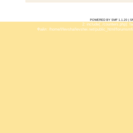
POWERED BY SMF 1.1.20
|
S
2: include(../counters.php): f
Файл: /home/l/levsha/levshei.net/public_html/forumsmf