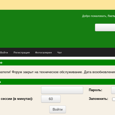
Добро пожаловать,
Гост
Войти
Регистрация
Фотогалерея
Чат
ие
атели! Форум закрыт на техническое обслуживание. Дата возобновления
а
Пароль:
сессии (в минутах):
Запомнить: