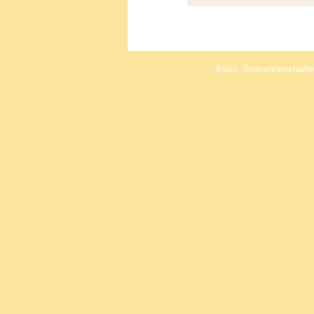
Файл: /home/l/levsha/le