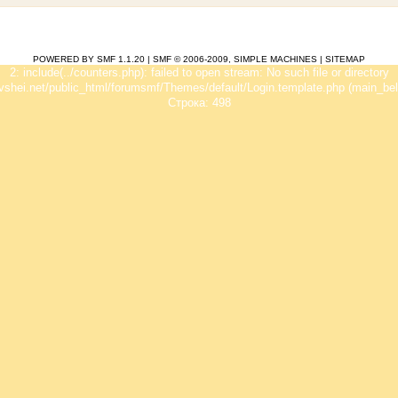
POWERED BY SMF 1.1.20
|
SMF © 2006-2009, SIMPLE MACHINES
|
SITEMAP
2: include(../counters.php): failed to open stream: No such file or directory
vshei.net/public_html/forumsmf/Themes/default/Login.template.php (main_bel
Строка: 498