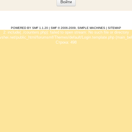
POWERED BY SMF 1.1.20
|
SMF © 2006-2009, SIMPLE MACHINES
|
SITEMAP
2: include(../counters.php): failed to open stream: No such file or directory
vshei.net/public_html/forumsmf/Themes/default/Login.template.php (main_bel
Строка: 498