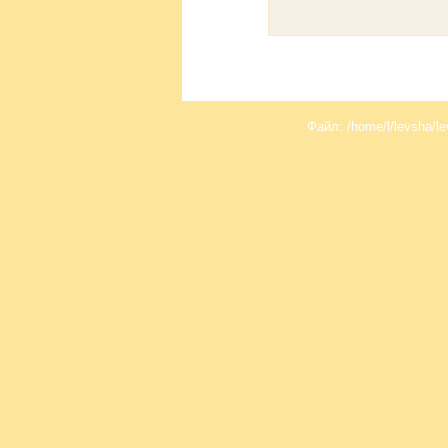
Файл: /home/l/levsha/le