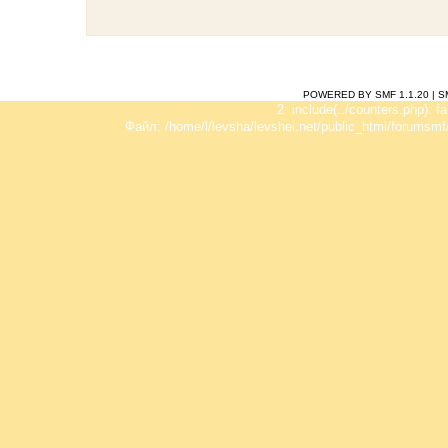
POWERED BY SMF 1.1.20
|
S
2: include(../counters.php): f
Файл: /home/l/levsha/levshei.net/public_html/forumsmf