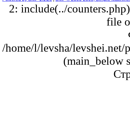
2: include(../counters.php
file 
/home/l/levsha/levshei.net
(main_below s
Стр