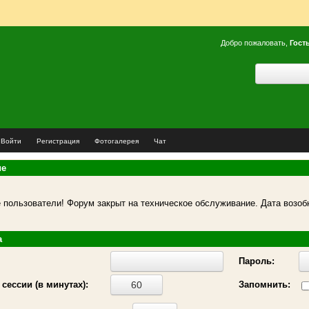
Добро пожаловать,
Гост
Войти
Регистрация
Фотогалерея
Чат
ие
пользователи! Форум закрыт на техническое обслуживание. Дата возоб
а
Пароль:
сессии (в минутах):
Запомнить: