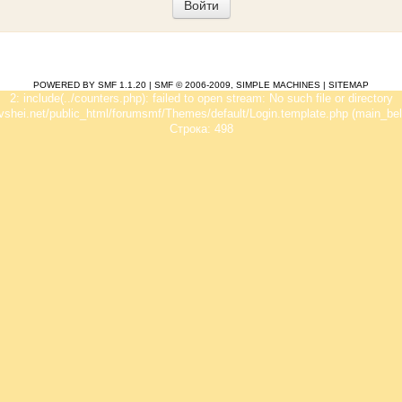
POWERED BY SMF 1.1.20
|
SMF © 2006-2009, SIMPLE MACHINES
|
SITEMAP
2: include(../counters.php): failed to open stream: No such file or directory
vshei.net/public_html/forumsmf/Themes/default/Login.template.php (main_bel
Строка: 498