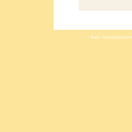
Файл: /home/l/levsha/le