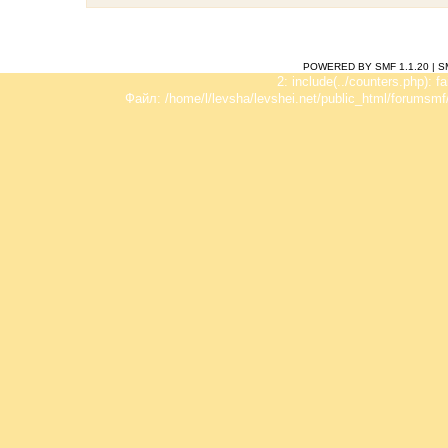
POWERED BY SMF 1.1.20
|
S
2: include(../counters.php): f
Файл: /home/l/levsha/levshei.net/public_html/forumsmf