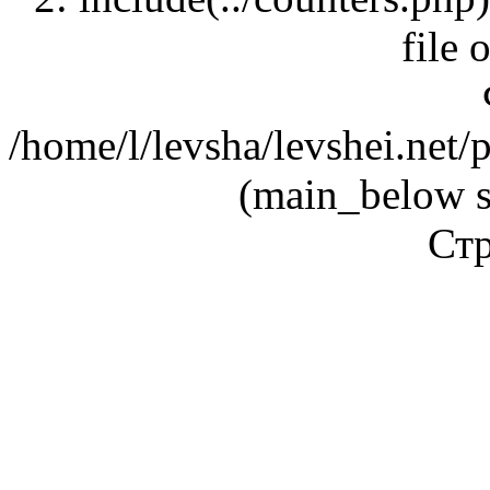
file 
/home/l/levsha/levshei.net
(main_below s
Стр