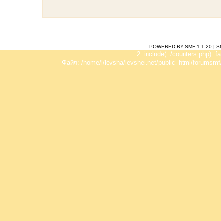
POWERED BY SMF 1.1.20
|
S
2: include(../counters.php): f
Файл: /home/l/levsha/levshei.net/public_html/forumsmf