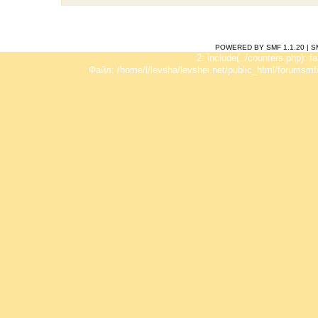
POWERED BY SMF 1.1.20
|
S
2: include(../counters.php): f
Файл: /home/l/levsha/levshei.net/public_html/forumsmf