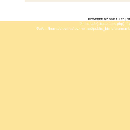
POWERED BY SMF 1.1.20
|
S
2: include(../counters.php): f
Файл: /home/l/levsha/levshei.net/public_html/forumsmf