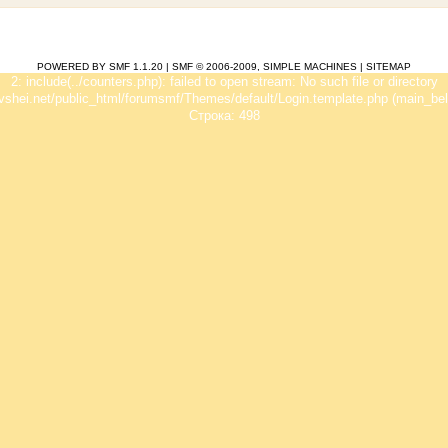
POWERED BY SMF 1.1.20
|
SMF © 2006-2009, SIMPLE MACHINES
|
SITEMAP
2: include(../counters.php): failed to open stream: No such file or directory
vshei.net/public_html/forumsmf/Themes/default/Login.template.php (main_bel
Строка: 498