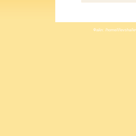
Файл: /home/l/levsha/le