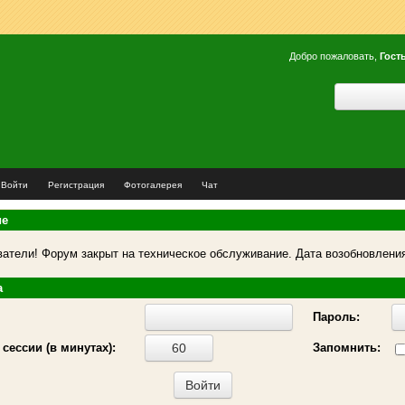
Добро пожаловать,
Гост
Войти
Регистрация
Фотогалерея
Чат
ие
атели! Форум закрыт на техническое обслуживание. Дата возобновления
а
Пароль:
сессии (в минутах):
Запомнить: