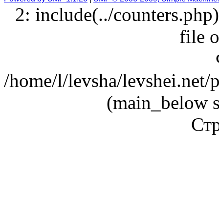
2: include(../counters.php
file 
/home/l/levsha/levshei.net
(main_below s
Стр