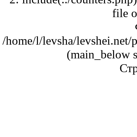
file 
/home/l/levsha/levshei.net
(main_below s
Стр