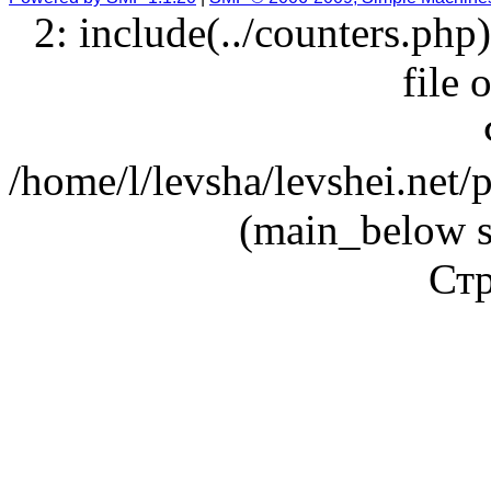
2: include(../counters.php
file 
/home/l/levsha/levshei.net
(main_below s
Стр