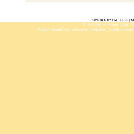
POWERED BY SMF 1.1.20
|
S
2: include(../counters.php): f
Файл: /home/l/levsha/levshei.net/public_html/forumsmf