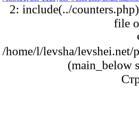
2: include(../counters.php
file 
/home/l/levsha/levshei.net
(main_below s
Стр