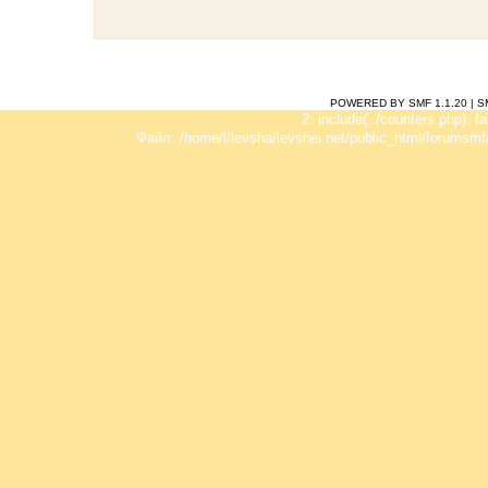
POWERED BY SMF 1.1.20
|
S
2: include(../counters.php): f
Файл: /home/l/levsha/levshei.net/public_html/forumsmf