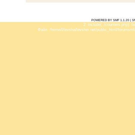
POWERED BY SMF 1.1.20
|
S
2: include(../counters.php): f
Файл: /home/l/levsha/levshei.net/public_html/forumsmf