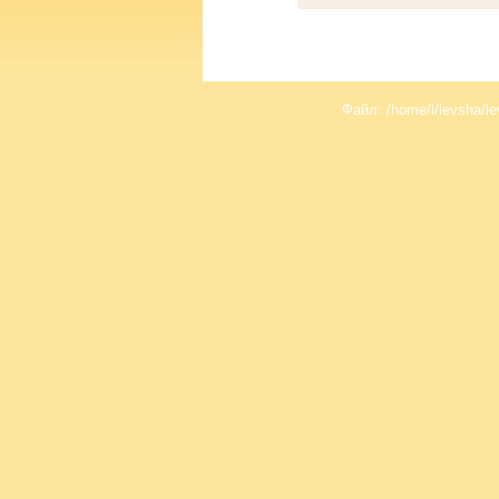
Файл: /home/l/levsha/le