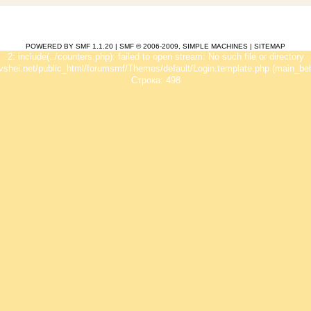
POWERED BY SMF 1.1.20
|
SMF © 2006-2009, SIMPLE MACHINES
|
SITEMAP
2: include(../counters.php): failed to open stream: No such file or directory
vshei.net/public_html/forumsmf/Themes/default/Login.template.php (main_bel
Строка: 498