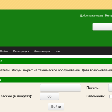
Добро пожаловать,
Гост
Войти
Регистрация
Фотогалерея
Чат
ие
атели! Форум закрыт на техническое обслуживание. Дата возобновления
а
Пароль:
сессии (в минутах):
Запомнить: