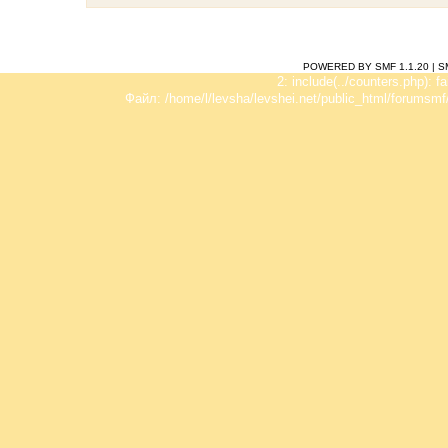
POWERED BY SMF 1.1.20
|
S
2: include(../counters.php): f
Файл: /home/l/levsha/levshei.net/public_html/forumsmf