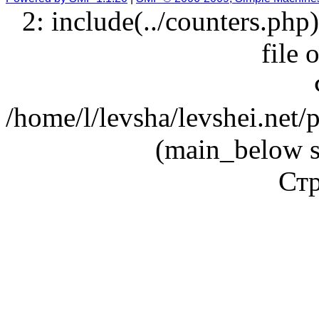
2: include(../counters.php
file 
/home/l/levsha/levshei.net
(main_below s
Стр